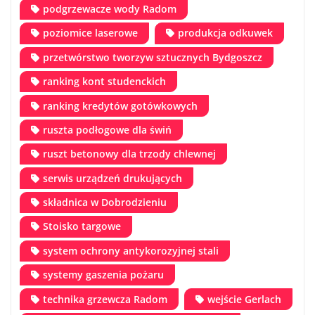
podgrzewacze wody Radom
poziomice laserowe
produkcja odkuwek
przetwórstwo tworzyw sztucznych Bydgoszcz
ranking kont studenckich
ranking kredytów gotówkowych
ruszta podłogowe dla świń
ruszt betonowy dla trzody chlewnej
serwis urządzeń drukujących
składnica w Dobrodzieniu
Stoisko targowe
system ochrony antykorozyjnej stali
systemy gaszenia pożaru
technika grzewcza Radom
wejście Gerlach