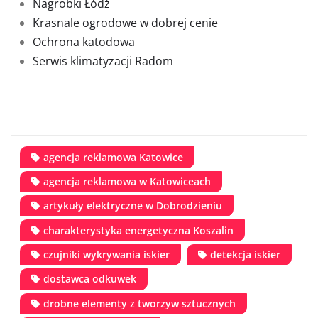
Nagrobki Łódź
Krasnale ogrodowe w dobrej cenie
Ochrona katodowa
Serwis klimatyzacji Radom
agencja reklamowa Katowice
agencja reklamowa w Katowiceach
artykuły elektryczne w Dobrodzieniu
charakterystyka energetyczna Koszalin
czujniki wykrywania iskier
detekcja iskier
dostawca odkuwek
drobne elementy z tworzyw sztucznych