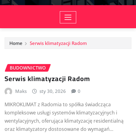
Home
Serwis klimatyzacji Radom
BUDOWNICTWO
Serwis klimatyzacji Radom
Maks
sty 30, 2026
0
MIKROKLIMAT z Radomia to spółka świadcząca
kompleksowe usługi systemów klimatyzacyjnych i
wentylacyjnych, oferująca klimatyzację residentialną
oraz klimatyzatory dostosowane do wymagań…