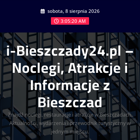
Skip
sobota, 8 sierpnia 2026
to
content
3:05:20 AM
i-Bieszczady24.pl –
Noclegi, Atrakcje i
Informacje z
Bieszczad
Znajdź noclegi, restauracje i atrakcje w Bieszczadach.
Aktualności, wydarzenia i przewodnik turystyczny w
jednym miejscu.