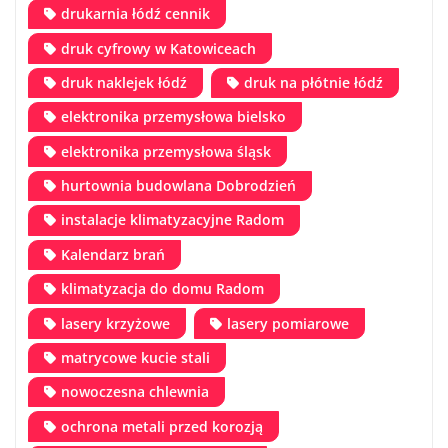
drukarnia łódź cennik
druk cyfrowy w Katowiceach
druk naklejek łódź
druk na płótnie łódź
elektronika przemysłowa bielsko
elektronika przemysłowa śląsk
hurtownia budowlana Dobrodzień
instalacje klimatyzacyjne Radom
Kalendarz brań
klimatyzacja do domu Radom
lasery krzyżowe
lasery pomiarowe
matrycowe kucie stali
nowoczesna chlewnia
ochrona metali przed korozją