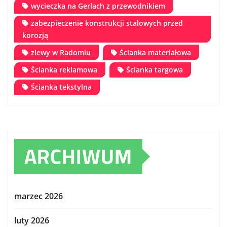
wycieczka na Gerlach z przewodnikiem
zabezpieczenie konstrukcji stalowych przed
korozją
zlewy w Radomiu
Ścianka materiałowa
Ścianka reklamowa
Ścianka targowa
Ścianka tekstylna
ARCHIWUM
marzec 2026
luty 2026