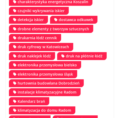
charakterystyka energetyczna Koszalin
czujniki wykrywania iskier
detekcja iskier
dostawca odkuwek
drobne elementy z tworzyw sztucznych
drukarnia łódź cennik
druk cyfrowy w Katowiceach
druk naklejek łódź
druk na płótnie łódź
elektronika przemysłowa bielsko
elektronika przemysłowa śląsk
hurtownia budowlana Dobrodzień
instalacje klimatyzacyjne Radom
Kalendarz brań
klimatyzacja do domu Radom