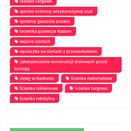
Stoisko targowe
system ochrony antykorozyjnej stali
systemy gaszenia pożaru
technika grzewcza Radom
wejście Gerlach
wycieczka na Gerlach z przewodnikiem
zabezpieczenie konstrukcji stalowych przed
korozją
zlewy w Radomiu
Ścianka materiałowa
Ścianka reklamowa
Ścianka targowa
Ścianka tekstylna