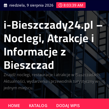
Skip
niedziela, 9 sierpnia 2026
8:03:40 AM
to
content
i-Bieszczady24.pl –
Noclegi, Atrakcje i
Informacje z
Bieszczad
Znajdź noclegi, restauracje i atrakcje w Bieszczadach.
Aktualności, wydarzenia i przewodnik turystyczny w
jednym miejscu.
HOME
KATALOG
DODAJ WPIS