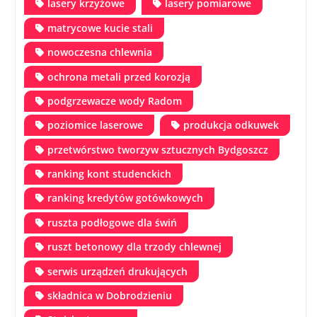
lasery krzyżowe
lasery pomiarowe
matrycowe kucie stali
nowoczesna chlewnia
ochrona metali przed korozją
podgrzewacze wody Radom
poziomice laserowe
produkcja odkuwek
przetwórstwo tworzyw sztucznych Bydgoszcz
ranking kont studenckich
ranking kredytów gotówkowych
ruszta podłogowe dla świń
ruszt betonowy dla trzody chlewnej
serwis urządzeń drukujących
składnica w Dobrodzieniu