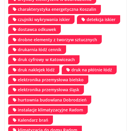
charakterystyka energetyczna Koszalin
czujniki wykrywania iskier
detekcja iskier
dostawca odkuwek
drobne elementy z tworzyw sztucznych
drukarnia łódź cennik
druk cyfrowy w Katowiceach
druk naklejek łódź
druk na płótnie łódź
elektronika przemysłowa bielsko
elektronika przemysłowa śląsk
hurtownia budowlana Dobrodzień
instalacje klimatyzacyjne Radom
Kalendarz brań
klimatyzacja do domu Radom