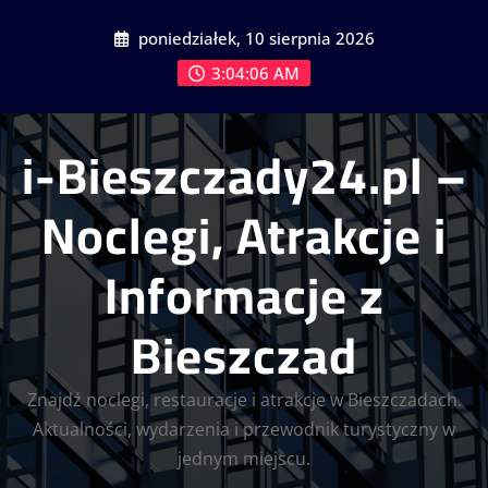
Skip
poniedziałek, 10 sierpnia 2026
to
content
3:04:07 AM
i-Bieszczady24.pl –
Noclegi, Atrakcje i
Informacje z
Bieszczad
Znajdź noclegi, restauracje i atrakcje w Bieszczadach.
Aktualności, wydarzenia i przewodnik turystyczny w
jednym miejscu.