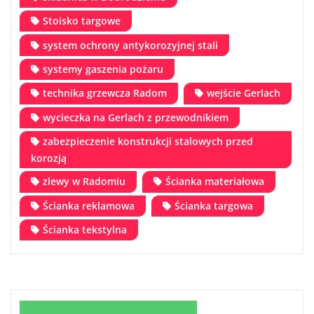
Stoisko targowe
system ochrony antykorozyjnej stali
systemy gaszenia pożaru
technika grzewcza Radom
wejście Gerlach
wycieczka na Gerlach z przewodnikiem
zabezpieczenie konstrukcji stalowych przed
korozją
zlewy w Radomiu
Ścianka materiałowa
Ścianka reklamowa
Ścianka targowa
Ścianka tekstylna