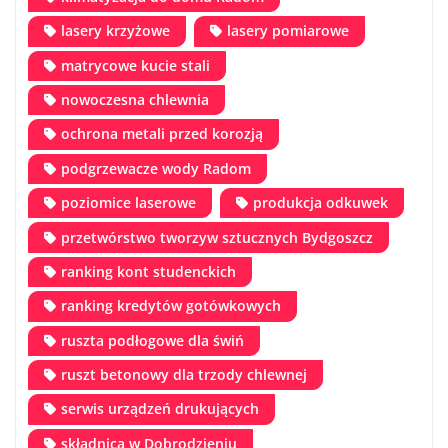
lasery krzyżowe
lasery pomiarowe
matrycowe kucie stali
nowoczesna chlewnia
ochrona metali przed korozją
podgrzewacze wody Radom
poziomice laserowe
produkcja odkuwek
przetwórstwo tworzyw sztucznych Bydgoszcz
ranking kont studenckich
ranking kredytów gotówkowych
ruszta podłogowe dla świń
ruszt betonowy dla trzody chlewnej
serwis urządzeń drukujących
składnica w Dobrodzieniu