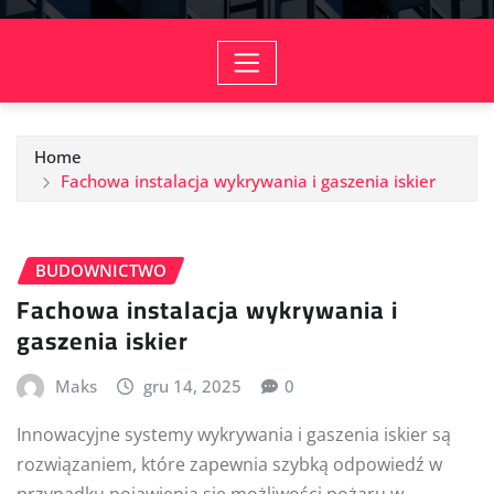
Home
Fachowa instalacja wykrywania i gaszenia iskier
BUDOWNICTWO
Fachowa instalacja wykrywania i
gaszenia iskier
Maks
gru 14, 2025
0
Innowacyjne systemy wykrywania i gaszenia iskier są
rozwiązaniem, które zapewnia szybką odpowiedź w
przypadku pojawienia się możliwości pożaru w