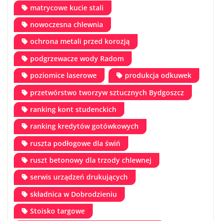
matrycowe kucie stali
nowoczesna chlewnia
ochrona metali przed korozją
podgrzewacze wody Radom
poziomice laserowe
produkcja odkuwek
przetwórstwo tworzyw sztucznych Bydgoszcz
ranking kont studenckich
ranking kredytów gotówkowych
ruszta podłogowe dla świń
ruszt betonowy dla trzody chlewnej
serwis urządzeń drukujących
składnica w Dobrodzieniu
Stoisko targowe