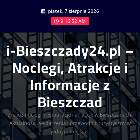
Skip
piątek, 7 sierpnia 2026
to
content
9:16:52 AM
i-Bieszczady24.pl –
Noclegi, Atrakcje i
Informacje z
Bieszczad
Znajdź noclegi, restauracje i atrakcje w Bieszczadach.
Aktualności, wydarzenia i przewodnik turystyczny w
jednym miejscu.