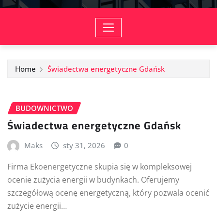
Home
Świadectwa energetyczne Gdańsk
BUDOWNICTWO
Świadectwa energetyczne Gdańsk
Maks
sty 31, 2026
0
Firma Ekoenergetyczne skupia się w kompleksowej
ocenie zużycia energii w budynkach. Oferujemy
szczegółową ocenę energetyczną, który pozwala ocenić
zużycie energii…