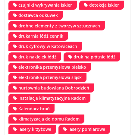
czujniki wykrywania iskier
detekcja iskier
dostawca odkuwek
drobne elementy z tworzyw sztucznych
drukarnia łódź cennik
druk cyfrowy w Katowiceach
druk naklejek łódź
druk na płótnie łódź
elektronika przemysłowa bielsko
elektronika przemysłowa śląsk
hurtownia budowlana Dobrodzień
instalacje klimatyzacyjne Radom
Kalendarz brań
klimatyzacja do domu Radom
lasery krzyżowe
lasery pomiarowe