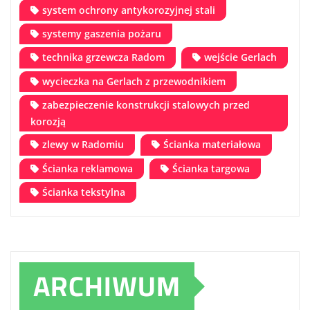
system ochrony antykorozyjnej stali
systemy gaszenia pożaru
technika grzewcza Radom
wejście Gerlach
wycieczka na Gerlach z przewodnikiem
zabezpieczenie konstrukcji stalowych przed
korozją
zlewy w Radomiu
Ścianka materiałowa
Ścianka reklamowa
Ścianka targowa
Ścianka tekstylna
ARCHIWUM