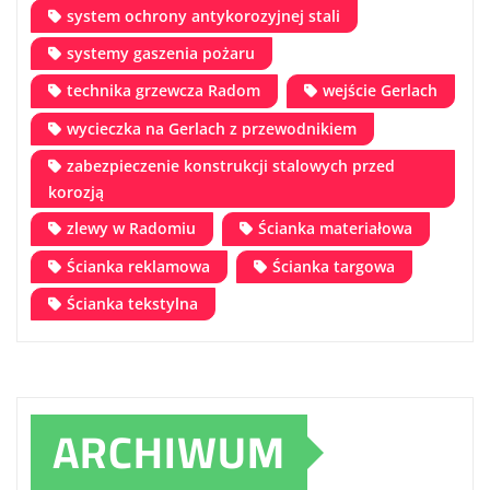
system ochrony antykorozyjnej stali
systemy gaszenia pożaru
technika grzewcza Radom
wejście Gerlach
wycieczka na Gerlach z przewodnikiem
zabezpieczenie konstrukcji stalowych przed
korozją
zlewy w Radomiu
Ścianka materiałowa
Ścianka reklamowa
Ścianka targowa
Ścianka tekstylna
ARCHIWUM