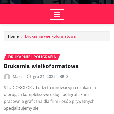
Home
Drukarnia wielkoformatowa
DRUKARNIE I POLIGRAFIA
Drukarnia wielkoformatowa
Maks
gru 24, 2025
0
STUDIOKOLOR z Łodzi to innowacyjna drukarnia
oferująca kompleksowe usługi poligraficzne i
pracownia graficzna dla firm i osób prywatnych.
Specjalizujemy się…