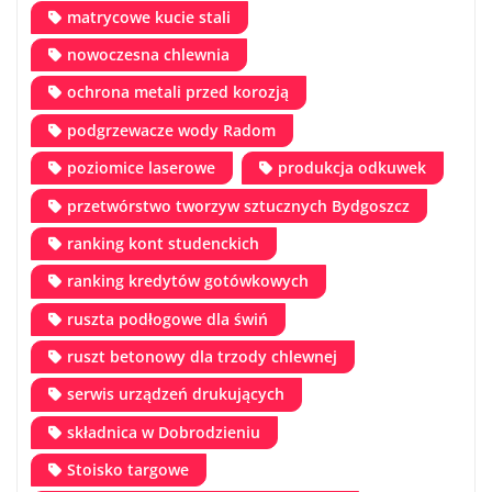
matrycowe kucie stali
nowoczesna chlewnia
ochrona metali przed korozją
podgrzewacze wody Radom
poziomice laserowe
produkcja odkuwek
przetwórstwo tworzyw sztucznych Bydgoszcz
ranking kont studenckich
ranking kredytów gotówkowych
ruszta podłogowe dla świń
ruszt betonowy dla trzody chlewnej
serwis urządzeń drukujących
składnica w Dobrodzieniu
Stoisko targowe