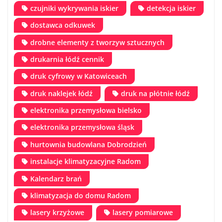
czujniki wykrywania iskier
detekcja iskier
dostawca odkuwek
drobne elementy z tworzyw sztucznych
drukarnia łódź cennik
druk cyfrowy w Katowiceach
druk naklejek łódź
druk na płótnie łódź
elektronika przemysłowa bielsko
elektronika przemysłowa śląsk
hurtownia budowlana Dobrodzień
instalacje klimatyzacyjne Radom
Kalendarz brań
klimatyzacja do domu Radom
lasery krzyżowe
lasery pomiarowe