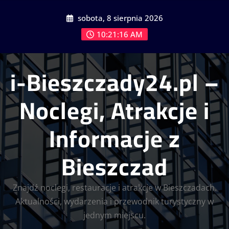
Skip
sobota, 8 sierpnia 2026
to
content
10:21:16 AM
i-Bieszczady24.pl –
Noclegi, Atrakcje i
Informacje z
Bieszczad
Znajdź noclegi, restauracje i atrakcje w Bieszczadach.
Aktualności, wydarzenia i przewodnik turystyczny w
jednym miejscu.